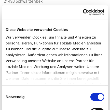
21493 Schwarzenbek
Telefon:
04151 5363
E-Mail: za.thiel69@gmx.de
Hinweis zur Datenweitergabe in die USA und
Diese Webseite verwendet Cookies
sonstige Drittstaaten
Wir verwenden Cookies, um Inhalte und Anzeigen zu
personalisieren, Funktionen für soziale Medien anbieten
Wir verwenden unter anderem Tools von
zu können und die Zugriffe auf unsere Website zu
Unternehmen mit Sitz in den USA oder sonstigen
analysieren. Außerdem geben wir Informationen zu Ihrer
Verwendung unserer Website an unsere Partner für
datenschutzrechtlich nicht sicheren Drittstaaten.
soziale Medien, Werbung und Analysen weiter. Unsere
Wenn diese Tools aktiv sind, können Ihre
Partner führen diese Informationen möglicherweise mit
personenbezogene Daten in diese Drittstaaten
weiteren Daten zusammen, die Sie ihnen bereitgestellt
übertragen und dort verarbeitet werden. Wir weisen
haben oder die sie im Rahmen Ihrer Nutzung der Dienste
darauf hin, dass in diesen Ländern kein mit der EU
gesammelt haben.
vergleichbares Datenschutzniveau garantiert werden
Einwilligungsauswahl
Notwendig
kann. Beispielsweise sind US-Unternehmen dazu
verpflichtet, personenbezogene Daten an